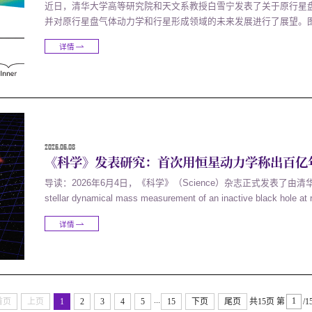
近日，清华大学高等研究院和天文系教授白雪宁发表了关于原行星
并对原行星盘气体动力学和行星形成领域的未来发展进行了展望。
盘是围绕年轻恒星转动的气体盘，富含尘埃，典型寿命为几百万年
详情
过程都强烈依赖盘中的物理条件，特别是盘的结构和演化路径，它们
2026.06.08
《科学》发表研究：首次用恒星动力学称出百亿
导读：2026年6月4日，《科学》（Science）杂志正式发表了
stellar dynamical mass measurement of an inactive bla
积分视场光谱，和前景星系团的强引力透镜放大，该合作首次利用恒星动
详情
高红移宇宙中，处于休眠状态的超大质量黑洞进行质量测量，发现其约
...
首页
上页
1
2
3
4
5
15
下页
尾页
共15页
第
/