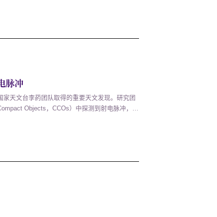
源于超新星爆发后遗留回落物质对...
电脉冲
学、国家天文台李菂团队取得的重要天文发现。研究团
mpact Objects，CCOs）中探测到射电脉冲，是
提供了关键证据。1967年，脉冲星的发现开启了
的中子星家族中，始终存在一类...