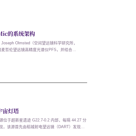
ic的系统架构
seph Olmsted（空间望远镜科学研究所，
用麦哲伦望远镜高精度光谱仪PFS，并结合
年轻行星系统AU Mic中两颗行星的自旋—轨道结
演化历史的重要线索。在太阳系中，行星轨道大体
宇宙灯塔
于超新星遗迹 G22.7-0.2 内部，每隔 44.27 分
发现，该源首先由稻城射电望远镜（DART）发现，
% 线偏振的射电脉冲。这一关键证据进一步支持了研究