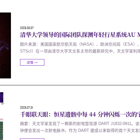
2026.08.07
清华大学领导的国际团队探测年轻行星系统AU M
图片来源：美国国家航空航天局（NASA）、欧洲空间局（ESA）、Jo
STScI）在一项由清华大学天文系主导的最新研究中，天文学家利
CHEOPS空间望远镜和LCOGT地面望远镜网络的同步观测，测量了
详情
构。行星的轨道是否与恒星自转方向对齐，是理解行星系统形成和
与太阳赤...
2026.07.01
千眼联天眼：恒星遗骸中每 44 分钟闪烁一次的
摘要：天文学家发现了一颗新的射电暂现源 DART J1832-0911。该源位
钟便会发出一次射电脉冲。作为 DART 建成以来取得的首个天文
随后由中国天眼 FAST 开展后续观测，并探测到一次近乎 100