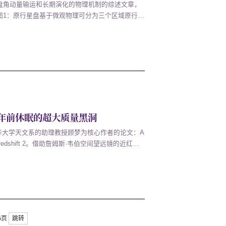
盘角动量输运和长期演化的物理机制的综述文章，
图1：原行星盘基于微观物理可分为三个区域原行星
。行星在原行星盘中形成，其中各生长阶段的物理
均同原行星盘角动量输运的物理机...
年前休眠的超大质量黑洞
由清华大学天文系的助理教授顾梦为核心作者的论文：A
ck hole at redshift 2。借助詹姆斯·韦伯空间望远镜的近红外
力学方法对一个约100亿年前（z=1.95）的
为60亿倍太阳质量。在宇...
15页
跳转