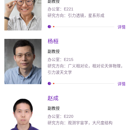
副教授
办公室：E221
研究方向：引力透镜，星系形成
详情
杨桓
副教授
办公室：E215
研究方向：广义相对论，相对论天体物理，
引力波天文学
详情
赵成
副教授
办公室：E220
研究方向：观测宇宙学，大尺度结构