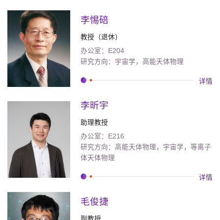
李惕碚
教授（退休）
办公室：E204
研究方向：宇宙学，高能天体物理
详情
李昕宇
助理教授
办公室：E216
研究方向：高能天体物理，宇宙学，等离子
体天体物理
详情
毛俊捷
副教授