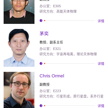
办公室：E305
研究方向：高能天体物理
详情
茅奕
教授、副系主任
办公室：E321
研究方向：宇宙再电离，理论天体物理
详情
Chris Ormel
副教授
办公室：E223
研究方向：行星形成，原行星盘，系外行星
详情