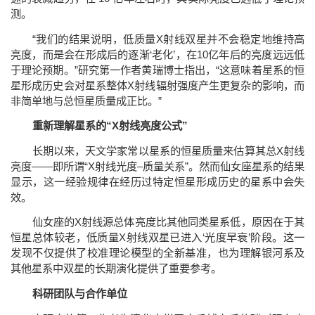
测。
“我们的结果说明，低质量X射线双星并不会稳定地维持高
亮度，而是会在形成后的逐渐‘老化’，在10亿年后的亮度远远低
于理论预期。”研究第一作者黄瑞博士指出，“这意味着星系的恒
星形成历史会对星系整体X射线辐射强度产生更复杂的影响，而
非简单地与总恒星质量成正比。”
重新理解星系的
“X
射线亮度公式
”
长期以来，天文学家常以星系的恒星质量来估算其总X射线
亮度——即所谓“X射线光度–质量关系”。然而仙女座星系的结果
显示，这一经验规律在经历过特定恒星形成历史的星系中会失
效。
仙女座的X射线源总体亮度比其他同类星系低，原因在于其
恒星总体较老，低质量X射线双星已进入‘光度早衰’阶段。这一
发现不仅提供了校准理论模型的全新基准，也为理解银河系及
其他星系中双星的长期演化提供了重要参考。
科研团队与合作单位