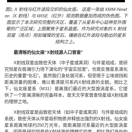
图1: X 射线与红外波段交织的仙女座。 这是一张由 XMM-Newt
on（X 射线）与 WISE（红外）观测数据叠加而成的伪色图。下
图显示了本次研究完整的天区，覆盖了从星系中心延伸至外围
晕的广泛区域；上图聚焦于星系盘面，作为研究对象的 X 射线
双星（亮点）宛如璀璨的宝石，镶嵌在红外波段勾勒出的星系
结构之上。
最清晰的仙女座
“X
射线源人口普查
”
X射线双星由致密天体（中子星或黑洞）与伴星组成，是研
究恒星在极端引力场下演化的“宇宙实验室”，也是反推星系演化
历史的重要“化石”。虽然我们身处银河系，但受限于尘埃遮挡和
距离测量的困难，难以看清银河系内X射线源的全貌。相比之
下，仙女座星系（M31）是离我们最近的大型旋涡星系，它提
供了一个距离清晰的完备样本，是天文学家普查恒星级X射线源
的理想之地。
X射线双星是由致密天体（如中子星或黑洞）与伴星组成的
系统，致密天体从伴星吸积物质并释放出强烈的X射线。仙女座
星系距离地球约250万光年，是距离银河系最近的大型旋涡星
系，因而是研究恒星级X射线源的理想实验室。相比我们身处的