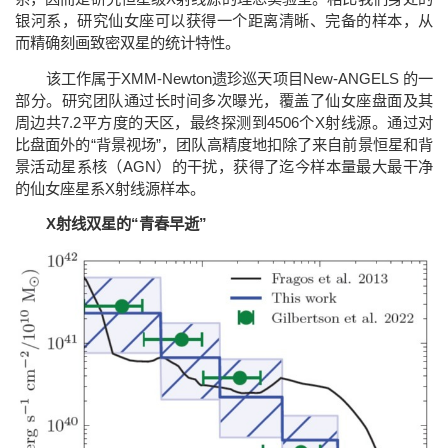
银河系，研究仙女座可以获得一个距离清晰、完备的样本，从
而精确刻画致密双星的统计特性。
该工作属于XMM-Newton遗珍巡天项目New-ANGELS 的一
部分。研究团队通过长时间多次曝光，覆盖了仙女座盘面及其
周边共7.2平方度的天区，最终探测到4506个X射线源。通过对
比盘面外的“背景视场”，团队高精度地扣除了来自前景恒星和背
景活动星系核（AGN）的干扰，获得了迄今样本量最大最干净
的仙女座星系X射线源样本。
X
射线双星的
“
青春早逝
”