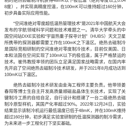
制的绝热去磁制冷机获得48mK以下极低温（绝对零度以上0.04
8度），并实现高精度控温，在100mK可以维持超过160分钟，
初步具备实际应用性能。
“空间准绝对零度超低温热管理技术”是2021年中国航天大会
发布的宇航领域科学问题和技术难题之一。清华大学牵头的中
国空间站DIXE实验和“宇宙热重子探寻计划”（HUBS）天文卫星
所携带的探测器都需要工作在100mK之下温区。绝热去磁制冷
是国际竞相研制的空间准绝对零度制冷技术，目前仅美国、日
本和法国在空间实现了100mK以下的极低温，属于严格禁运的
技术。崔伟教授率领的团队立足满足国家战略需求，在国内率
先开启了空间绝热去磁制冷技术研发，并于2021年8月成功达到
100mK以下温区。
绝热去磁制冷技术研发由金海工程师主要负责。他带领姜
春阳等博士生自主开发高质量顺磁盐晶体生长技术，实现了关
键制冷工质的自给自足，自行设计和搭建了一台二级绝热去磁
制冷原型样机，其国产化率超过90%。2022年12月24日，实验
结果显示该制冷机运行最低温度已低于48mK，并在100mK维持
超过160分钟，初步满足实验室研制的低温探测器的制冷需求，
为未来进一步工程化打下坚实基础。